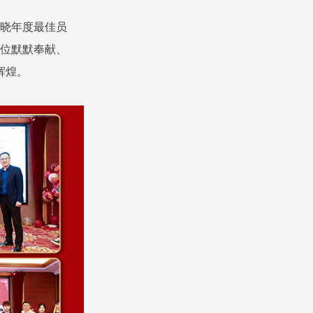
晓年度最佳员
位默默奉献、
辉煌。